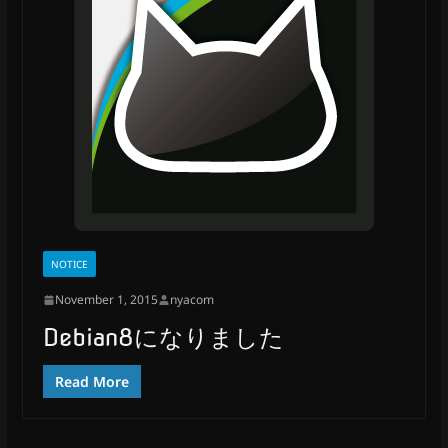
NOTICE
November 1, 2015
nyacom
Debian8になりました
Read More