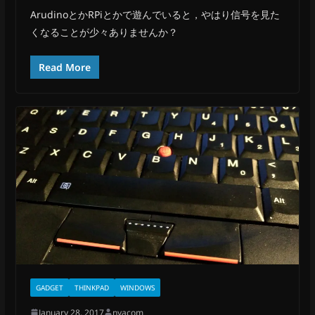
ArudinoとかRPiとかで遊んでいると，やはり信号を見た
くなることが少々ありませんか？
Read More
GADGET
THINKPAD
WINDOWS
January 28, 2017
nyacom